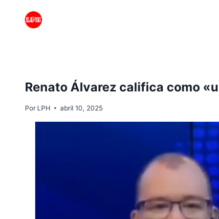
Saltar
al
contenido
Renato Álvarez califica como «
Por
LPH
abril 10, 2025