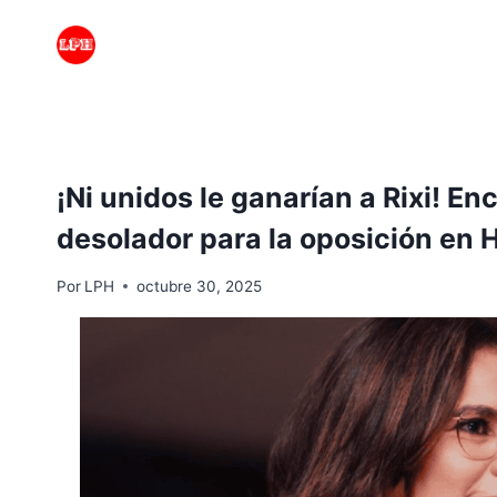
Saltar
al
contenido
¡Ni unidos le ganarían a Rixi! E
desolador para la oposición en
Por
LPH
octubre 30, 2025