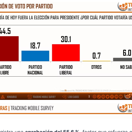
gistra una
aprobación del 55.6 %
, factor que refuerza 