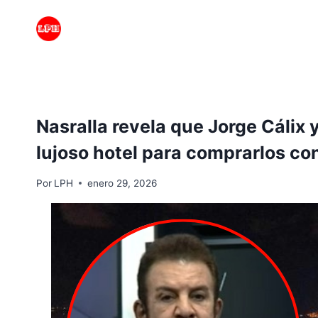
Saltar
al
contenido
Nasralla revela que Jorge Cálix 
lujoso hotel para comprarlos con
Por
LPH
enero 29, 2026