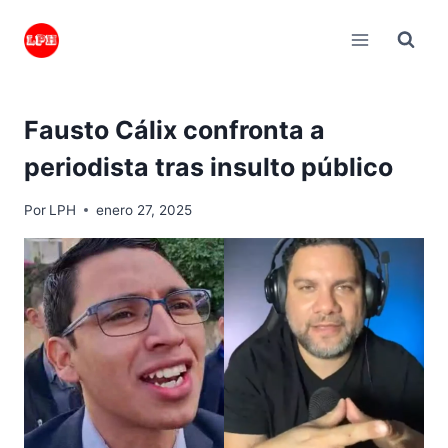
Saltar
al
contenido
Fausto Cálix confronta a
periodista tras insulto público
Por
LPH
enero 27, 2025