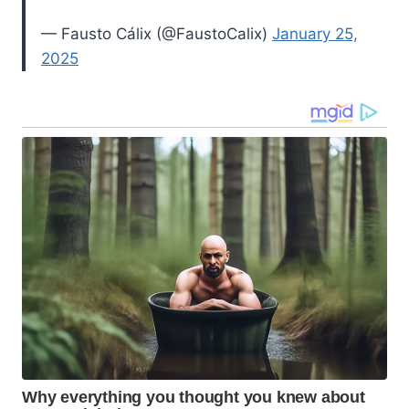
— Fausto Cálix (@FaustoCalix)
January 25,
2025