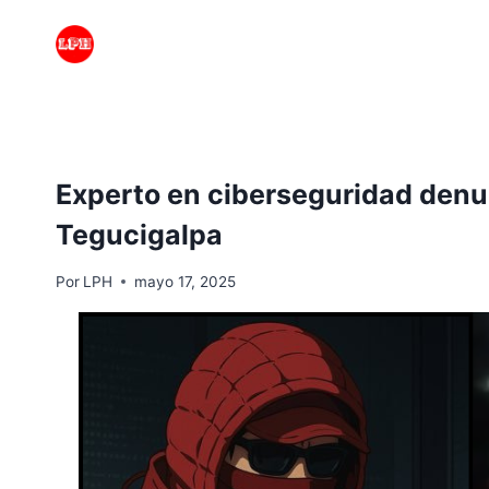
Saltar
al
contenido
Experto en ciberseguridad denun
Tegucigalpa
Por
LPH
mayo 17, 2025